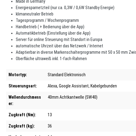
Made in Germany
Energiesparnetzteil (nur ca. 0,3W / 0,6W Standby Energie)
klimaneutraler Betrieb
Tagesprogramm / Wochenprogramm
Handbetrieb ( + Bedienung über die App)
Automatikbetrieb (Einstellung über die App)
Server für online Steuerung mit Standort in Europa
automatische Uhrzeit über das Netzwerk / Internet
Adaptierbar in diverse Markenschalterprogramme mit 50 x 50 mm Zw
Oberfläche ultraweiß inkl. 1-fach-Rahmen
Motortyp:
Standard Elektronisch
Steuerungsart:
Alexa
, Google Assistant
, Kabelgebunden
Wellendurchmess
40mm Achtkantwelle (SW40)
er:
Zugkraft (Nm):
13
Zugkraft (kg):
36