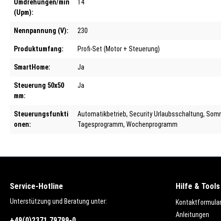
Umdrehungen/min
14
(Upm):
Nennpannung (V):
230
Produktumfang:
Profi-Set (Motor + Steuerung)
SmartHome:
Ja
Steuerung 50x50
Ja
mm:
Steuerungsfunkti
Automatikbetrieb
, Security Urlaubsschaltung
, Som
onen:
Tagesprogramm
, Wochenprogramm
Service-Hotline
Hilfe & Tools
Unterstützung und Beratung unter:
Kontaktformula
Anleitungen
+49(0)2371 79799-0