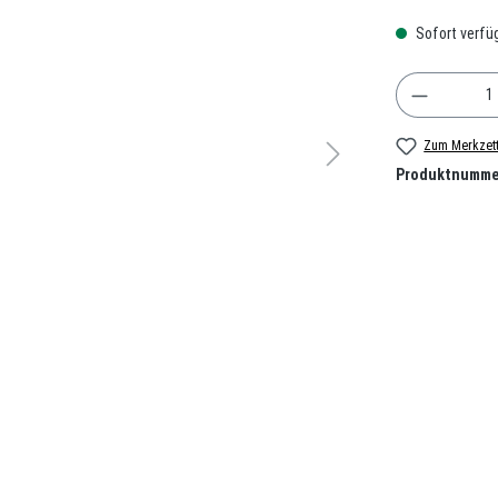
Sofort verfüg
Produkt A
Zum Merkzett
Produktnumme