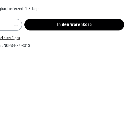
bar, Lieferzeit: 1-3 Tage
nzahl: Gib den gewünschten Wert ein oder benu
In den Warenkorb
el hinzufügen
r:
NOPS-PE4-BO13