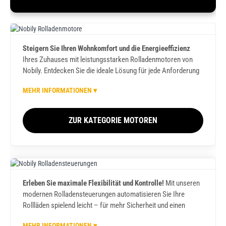
Steigern Sie Ihren Wohnkomfort und die Energieeffizienz
Rolladenmotore
Ihres Zuhauses mit leistungsstarken Rolladenmotoren von
Nobily. Entdecken Sie die ideale Lösung für jede Anforderung
– von Standard- bis hin zu smarten Funk-Antrieben.
MEHR INFORMATIONEN ▾
Unsere Rolladenmotore sind das Herzstück Ihres
automatisierten Zuhauses. Wir bieten Ihnen eine breite Palette
ZUR KATEGORIE MOTOREN
an hochwertigen Rohrmotoren in Profi-Fachhandelsqualität.
Wählen Sie zwischen Standard Mechanischen
Rollladenmotoren, Elektronischen Rollladenmotoren mit
präziser Endlageneinstellung, oder den komfortablen Funk-
Rolladenmotoren. Ob Sie Rollladenantriebe für die 40 mm
oder 60 mm Achtkantwelle benötigen – bei uns finden Sie den
Erleben Sie maximale Flexibilität und Kontrolle!
Mit unseren
Rolladen
passenden Antrieb für Ihre Rollläden und Markisen. Viele
modernen Rolladensteuerungen automatisieren Sie Ihre
Steuerungen
unserer Modelle verfügen über nützliche Funktionen wie
Rollläden spielend leicht – für mehr Sicherheit und einen
Festfrierschutz und Hinderniserkennung und sind für die
optimierten Energieverbrauch.
einfache Integration in Ihr Smart Home konzipiert. Setzen Sie
MEHR INFORMATIONEN ▾