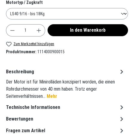
auswählen
Motortyp / Zugkraft
Produkt Anzahl: Gib den gewünschten Wert ein oder
In den Warenkorb
Zum Merkzettel hinzufügen
Produktnummer:
1114000900015
Beschreibung
Der Motor ist für Minirolläden konzipiert worden, die einen
Rohrdurchmesser von 40 mm haben. Trotz enger
Seitenverhältnissen…
Mehr
Technische Informationen
Bewertungen
Fragen zum Artikel