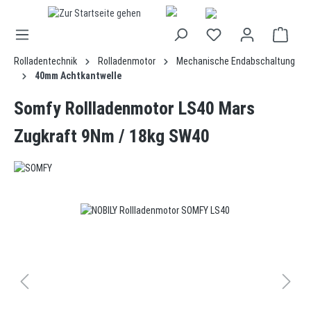
alt springen
Rolladentechnik
Rolladenmotor
Mechanische Endabschaltung
40mm Achtkantwelle
Somfy Rollladenmotor LS40 Mars
Zugkraft 9Nm / 18kg SW40
Bildergalerie überspringen