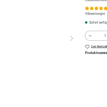
Durchschnittlic
4 Bewertungen
Sofort verfüg
Produkt A
Zum Merkzett
Produktnumme