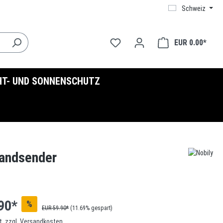
Schweiz
EUR 0.00*
HT- UND SONNENSCHUTZ
Handsender
90*
%
EUR 59.90*
(11.69% gespart)
t. zzgl. Versandkosten