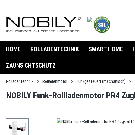
springen
Zur Hauptnavigation springen
HOME
ROLLADENTECHNIK
SMART HOME
ZAUNSICHTSCHUTZ
Rolladentechnik
Rolladenmotor
Funkgesteuert (mechanisch)
NOBILY Funk-Rollladenmotor PR4 Zugk
Bildergalerie überspringen