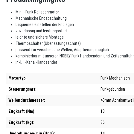
Mini - Funk Rolladenmotor
Mechanische Endabschaltung
bequemes einstellen der Endlagen
zuverlässig und leistungsstark
leichte und sichere Montage
Thermoschalter (Überlastungsschutz)
passend für verschiedene Wellen, Adaptierung möglich
kombinierbar mit unseren NOBILY Funk Handsendern und Zeitschaltuh
inkl. 1-Kanal-Handsender
Motortyp:
Funk Mechanisch
Steuerungsart:
Funkgebunden
Wellendurchmesser:
40mm Achtkantwell
Zugkraft (Nm):
13
Zugkraft (kg):
36
Umdrehungen/min (Upm):
14