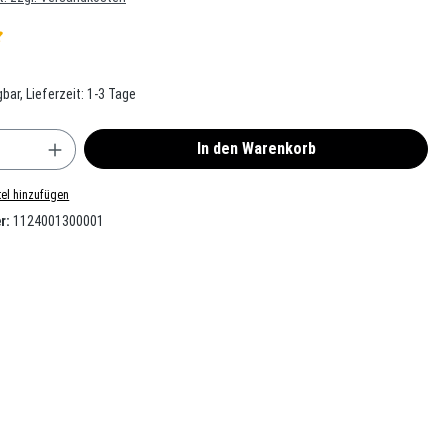
he Bewertung von 5 von 5 Sternen
bar, Lieferzeit: 1-3 Tage
nzahl: Gib den gewünschten Wert ein oder benu
In den Warenkorb
el hinzufügen
r:
1124001300001