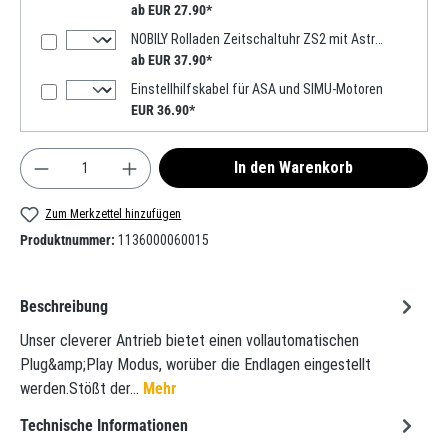
ab EUR 27.90*
NOBILY Rolladen Zeitschaltuhr ZS2 mit Astro-Funktion
ab EUR 37.90*
Einstellhilfskabel für ASA und SIMU-Motoren
EUR 36.90*
Produkt Anzahl: Gib den gewünschten Wert ein oder
In den Warenkorb
Zum Merkzettel hinzufügen
Produktnummer:
1136000060015
Beschreibung
Unser cleverer Antrieb bietet einen vollautomatischen
Plug&amp;Play Modus, worüber die Endlagen eingestellt
werden.Stößt der…
Mehr
Technische Informationen