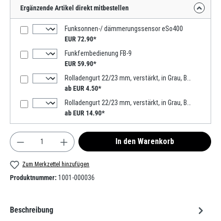
Ergänzende Artikel direkt mitbestellen
Funksonnen-/ dämmerungssensor eSo400
EUR 72.90*
Funkfernbedienung FB-9
EUR 59.90*
Rolladengurt 22/23 mm, verstärkt, in Grau, Beige, Weiß 6m, Verstärkte-Ausführung MADE IN GERMANY
ab EUR 4.50*
Rolladengurt 22/23 mm, verstärkt, in Grau, Beige, 50m, Verstärkte-Ausführung MADE IN GERMANY
ab EUR 14.90*
Produkt Anzahl: Gib den gewünschten Wert ein oder
In den Warenkorb
Zum Merkzettel hinzufügen
Produktnummer:
1001-000036
Beschreibung