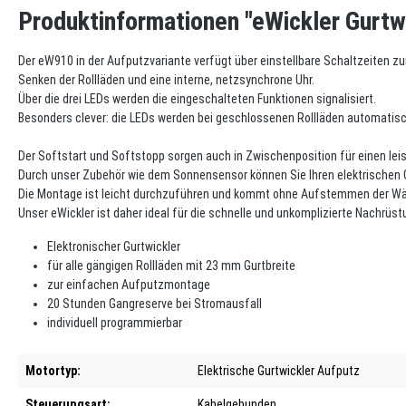
Produktinformationen "eWickler Gurt
Der eW910 in der Aufputzvariante verfügt über einstellbare Schaltzeiten 
Senken der Rollläden und eine interne, netzsynchrone Uhr.
Über die drei LEDs werden die eingeschalteten Funktionen signalisiert.
Besonders clever: die LEDs werden bei geschlossenen Rollläden automatisc
Der Softstart und Softstopp sorgen auch in Zwischenposition für einen leis
Durch unser Zubehör wie dem Sonnensensor können Sie Ihren elektrischen 
Die Montage ist leicht durchzuführen und kommt ohne Aufstemmen der Wän
Unser eWickler ist daher ideal für die schnelle und unkomplizierte Nachrüst
Elektronischer Gurtwickler
für alle gängigen Rollläden mit 23 mm Gurtbreite
zur einfachen Aufputzmontage
20 Stunden Gangreserve bei Stromausfall
individuell programmierbar
Motortyp:
Elektrische Gurtwickler Aufputz
Steuerungsart:
Kabelgebunden