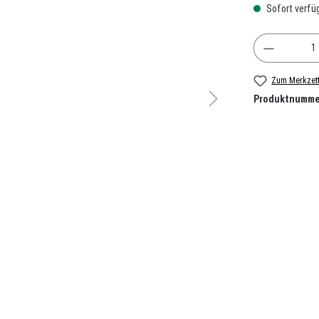
Sofort verfüg
Produkt A
Zum Merkzett
Produktnumme