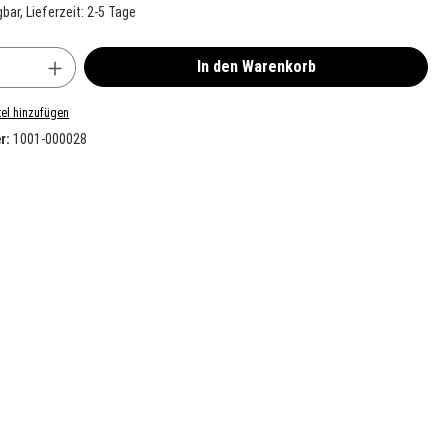
bar, Lieferzeit: 2-5 Tage
nzahl: Gib den gewünschten Wert ein oder benu
In den Warenkorb
el hinzufügen
r:
1001-000028