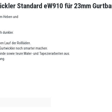
wickler Standard eW910 für 23mm Gurtba
zum Heben und
h dunkler.
en Lauf der Rollläden.
Gurtwickler noch smarter machen.
de sowie teure Maler- und Tapezierarbeiten aus.
ung.