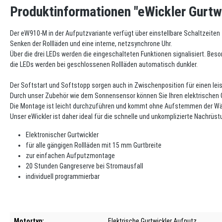
Produktinformationen "eWickler Gurt
Der eW910-M in der Aufputzvariante verfügt über einstellbare Schaltzeite
Senken der Rollläden und eine interne, netzsynchrone Uhr.
Über die drei LEDs werden die eingeschalteten Funktionen signalisiert. Beso
die LEDs werden bei geschlossenen Rollläden automatisch dunkler.
Der Softstart und Softstopp sorgen auch in Zwischenposition für einen leis
Durch unser Zubehör wie dem Sonnensensor können Sie Ihren elektrischen 
Die Montage ist leicht durchzuführen und kommt ohne Aufstemmen der Wän
Unser eWickler ist daher ideal für die schnelle und unkomplizierte Nachrüst
Elektronischer Gurtwickler
für alle gängigen Rollläden mit 15 mm Gurtbreite
zur einfachen Aufputzmontage
20 Stunden Gangreserve bei Stromausfall
individuell programmierbar
Motortyp:
Elektrische Gurtwickler Aufputz