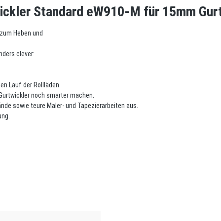
wickler Standard eW910-M für 15mm Gur
n zum Heben und
nders clever:
en Lauf der Rollläden.
Gurtwickler noch smarter machen.
de sowie teure Maler- und Tapezierarbeiten aus.
ung.