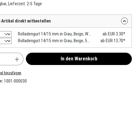
bar, Lieferzeit: 2-5 Tage
Artikel direkt mitbestellen
Rolladengurt 14/15 mm in Grau, Beige, Weiß, 6m MADE IN GERMANY
ab EUR 3.30*
Rolladengurt 14/15 mm in Grau, Beige, 50m MADE IN GERMANY
ab EUR 13.70*
nzahl: Gib den gewünschten Wert ein oder benu
In den Warenkorb
el hinzufügen
r:
1001-000030