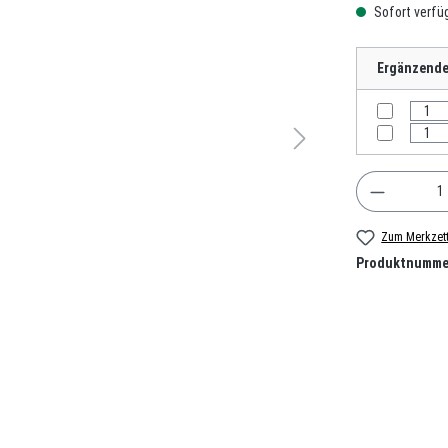
Sofort verfüg
Ergänzende 
Produkt A
Zum Merkzett
Produktnumme