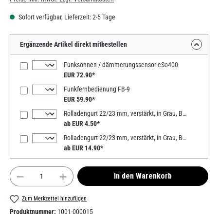
Sofort verfügbar, Lieferzeit: 2-5 Tage
Ergänzende Artikel direkt mitbestellen
Funksonnen-/ dämmerungssensor eSo400
EUR 72.90*
Funkfernbedienung FB-9
EUR 59.90*
Rolladengurt 22/23 mm, verstärkt, in Grau, Beige, Weiß 6m, Verstärkte-Ausführung MADE IN GERMANY
ab EUR 4.50*
Rolladengurt 22/23 mm, verstärkt, in Grau, Beige, 50m, Verstärkte-Ausführung MADE IN GERMANY
ab EUR 14.90*
Produkt Anzahl: Gib den gewünschten Wert ein od
In den Warenkorb
Zum Merkzettel hinzufügen
Produktnummer:
1001-000015