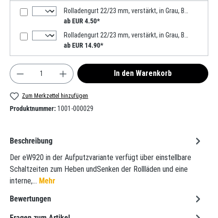
Rolladengurt 22/23 mm, verstärkt, in Grau, Beige, Weiß 6m, Verstärkte-Ausführung MADE IN GERMANY
ab EUR 4.50*
Rolladengurt 22/23 mm, verstärkt, in Grau, Beige, 50m, Verstärkte-Ausführung MADE IN GERMANY
ab EUR 14.90*
Produkt Anzahl: Gib den gewünschten Wert ein oder
In den Warenkorb
Zum Merkzettel hinzufügen
Produktnummer:
1001-000029
Beschreibung
Der eW920 in der Aufputzvariante verfügt über einstellbare
Schaltzeiten zum Heben undSenken der Rollläden und eine
interne,…
Mehr
Bewertungen
Fragen zum Artikel