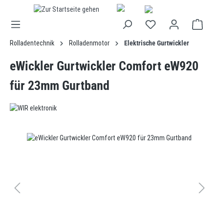
alt springen
Rolladentechnik
Rolladenmotor
Elektrische Gurtwickler
eWickler Gurtwickler Comfort eW920
für 23mm Gurtband
Bildergalerie überspringen