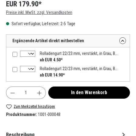
EUR 179.90*
Preise inkl. MwSt. zzgl. Versandkosten
Sofort verfügbar, Lieferzeit: 2-5 Tage
Ergänzende Artikel direkt mitbestellen
Rolladengurt 22/23 mm, verstärkt, in Grau, Beige, Weiß 6m, Verstärkte-Ausführung MADE IN GERMANY
ab EUR 4.50*
Rolladengurt 22/23 mm, verstärkt, in Grau, Beige, 50m, Verstärkte-Ausführung MADE IN GERMANY
ab EUR 14.90*
Produkt Anzahl: Gib den gewünschten Wert ein oder
In den Warenkorb
Zum Merkzettel hinzufügen
Produktnummer:
1001-000048
Beschreibung